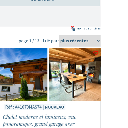
moins de
critères
page
1 / 13
- trié par :
Réf. : A41673MAS74 |
NOUVEAU
Chalet moderne et lumineux, vue
panoramique, grand garage avec