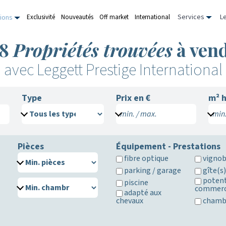
Services
L
Exclusivité
Nouveautés
Off market
International
ions
98
Propriétés trouvées
à ven
avec Leggett Prestige International
Type
Prix en €
m²
h
min. / max.
min.
Pièces
Équipement - Prestations
fibre optique
vignob
parking / garage
gîte(s
potent
piscine
commerc
adapté aux
chevaux
chambr