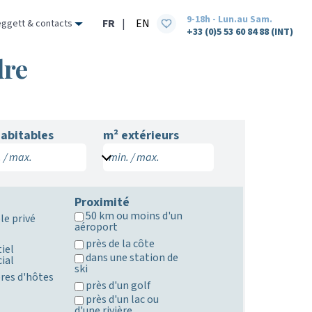
9-18h - Lun.au Sam.
FR
|
EN
eggett & contacts
+33 (0)5 53 60 84 88 (INT)
dre
abitables
m² extérieurs
 / max.
min. / max.
Proximité
50 km ou moins d'un
le privé
aéroport
)
près de la côte
iel
dans une station de
ial
ski
es d'hôtes
près d'un golf
près d'un lac ou
d'une rivière