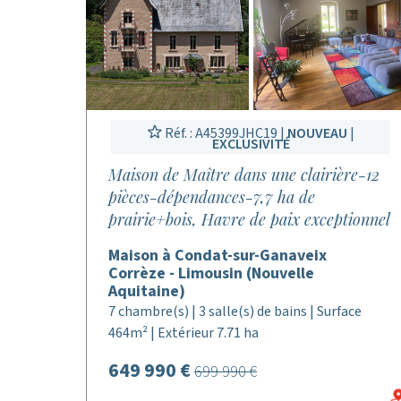
Réf. : A45399JHC19 |
NOUVEAU
|
EXCLUSIVITÉ
Maison de Maître dans une clairière-12
pièces-dépendances-7,7 ha de
prairie+bois, Havre de paix exceptionnel
Maison à Condat-sur-Ganaveix
Corrèze - Limousin (Nouvelle
Aquitaine)
7 chambre(s) | 3 salle(s) de bains | Surface
464m² | Extérieur 7.71 ha
649 990 €
699 990 €