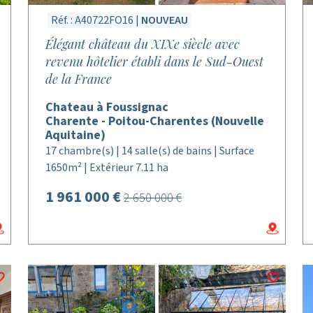
Réf. : A40722FO16 |
NOUVEAU
Élégant château du XIXe siècle avec
revenu hôtelier établi dans le Sud-Ouest
de la France
Chateau à Foussignac
Charente - Poitou-Charentes (Nouvelle
Aquitaine)
17 chambre(s) | 14 salle(s) de bains | Surface
1650m² | Extérieur 7.11 ha
1 961 000 €
2 650 000 €