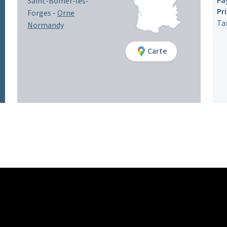
Pa
Saint-Bômer-les-
Pr
Forges -
Orne
Ta
Normandy
Carte