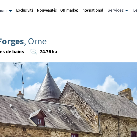
Services
L
Exclusivité
Nouveautés
Off market
International
ions
Forges
, Orne
les de bains
24.76 ha