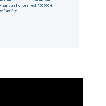
yés par
acheteur
ix sans les honoraires
1 400 000 €
xe foncière