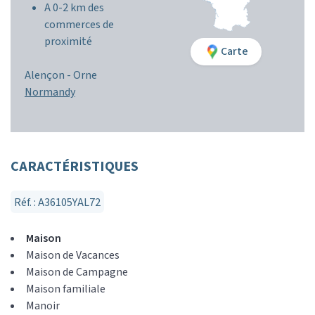
A 0-2 km des
commerces de
proximité
Carte
Alençon -
Orne
Normandy
CARACTÉRISTIQUES
Réf. : A36105YAL72
Maison
Maison de Vacances
Maison de Campagne
Maison familiale
Manoir