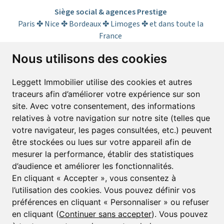
Siège social & agences Prestige
Paris ✤ Nice ✤ Bordeaux ✤ Limoges ✤ et dans toute la
France
Nous utilisons des cookies
S’abonner à la lettre d’informations
Leggett Immobilier utilise des cookies et autres
traceurs afin d’améliorer votre expérience sur son
Prénom*
Nom*
site. Avec votre consentement, des informations
relatives à votre navigation sur notre site (telles que
votre navigateur, les pages consultées, etc.) peuvent
E-mail*
être stockées ou lues sur votre appareil afin de
mesurer la performance, établir des statistiques
d’audience et améliorer les fonctionnalités.
J’accepte de recevoir alertes et lettres d’informations
En cliquant « Accepter », vous consentez à
l’utilisation des cookies. Vous pouvez définir vos
S'inscrire
préférences en cliquant « Personnaliser » ou refuser
en cliquant (
Continuer sans accepter
). Vous pouvez