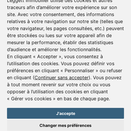
Leggett Immobilier utilise des cookies et autres
traceurs afin d’améliorer votre expérience sur son
Prénom*
Nom*
site. Avec votre consentement, des informations
relatives à votre navigation sur notre site (telles que
votre navigateur, les pages consultées, etc.) peuvent
E-mail*
être stockées ou lues sur votre appareil afin de
mesurer la performance, établir des statistiques
d’audience et améliorer les fonctionnalités.
J’accepte de recevoir alertes et lettres d’informations
En cliquant « Accepter », vous consentez à
l’utilisation des cookies. Vous pouvez définir vos
S'inscrire
préférences en cliquant « Personnaliser » ou refuser
en cliquant (
Continuer sans accepter
). Vous pouvez
à tout moment revenir sur votre choix ou vous
opposer à l’utilisation des cookies en cliquant
© Copyright 2025 Leggett Immobilier -
mentions légales
« Gérer vos cookies » en bas de chaque page.
Transactions sur Immeubles et Fonds de Commerce S.A.R.L au Capital
Social de 250 000€ RCS Périgueux : 434 086 930. N° de TVA FR 09434086930
Selon la loi du 2 janvier 1970. Carte professionnelle CPI 2401 2018 000 027
J'accepte
208 délivrée par la CCI de la Dordogne. Adhérent N° 23 420 G à la Caisse
de Garantie Galian : 89 rue de la Boétie 75008 Paris
Changer mes préférences