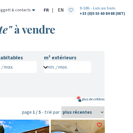
9-18h - Lun.au Sam.
FR
|
EN
eggett & contacts
+33 (0)5 53 60 84 88 (INT)
te"
à vendre
abitables
m² extérieurs
 / max.
min. / max.
plus de
critères
page
1 / 5
- trié par :