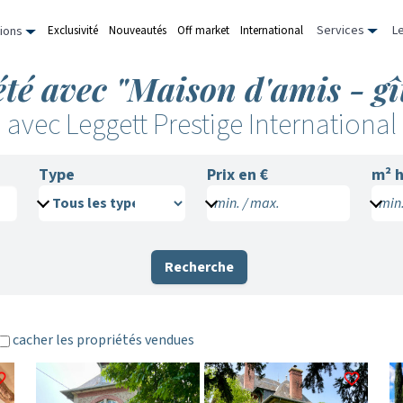
Services
L
Exclusivité
Nouveautés
Off market
International
ions
té avec "Maison d'amis - gî
avec Leggett Prestige International
Type
Prix en €
m²
h
min. / max.
min.
Recherche
cacher les propriétés vendues