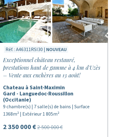
Réf. : A46311RSI30 |
NOUVEAU
Exceptionnel château restauré,
prestations haut de gamme à 4 km d'Uzès
– Vente aux enchères au 13 août!
Chateau à Saint-Maximin
Gard - Languedoc-Roussillon
(Occitanie)
9 chambre(s) | 7 salle(s) de bains | Surface
1368m² | Extérieur 1 805m²
2 350 000 €
2 500 000 €