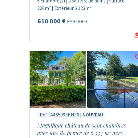
6 chambre(s) | 3 salle(s) de bains | Surface
226m² | Extérieur 6 123m²
610 000 €
689 000 €
Réf. : A46509SKN36 |
NOUVEAU
Magnifique château de sept chambres
avec une île privée de 6 533 m² avec