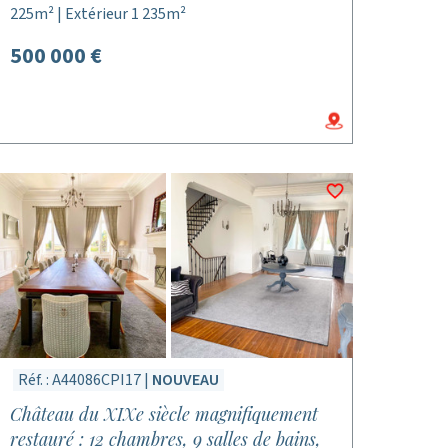
225m² | Extérieur 1 235m²
500 000 €
Réf. : A44086CPI17 |
NOUVEAU
Château du XIXe siècle magnifiquement
restauré : 12 chambres, 9 salles de bains,