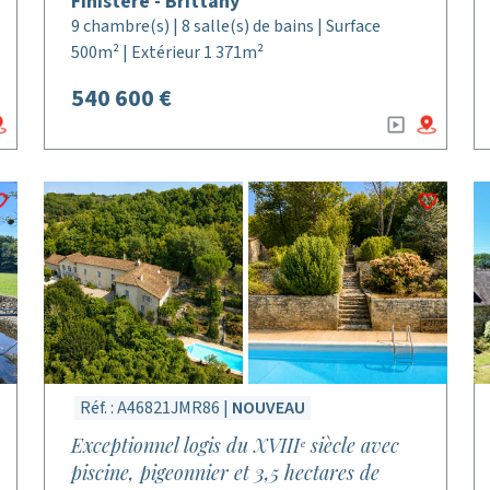
Finistère - Brittany
9 chambre(s) | 8 salle(s) de bains | Surface
500m² | Extérieur 1 371m²
540 600 €
Réf. : A46821JMR86 |
NOUVEAU
Exceptionnel logis du XVIIIᵉ siècle avec
piscine, pigeonnier et 3,5 hectares de