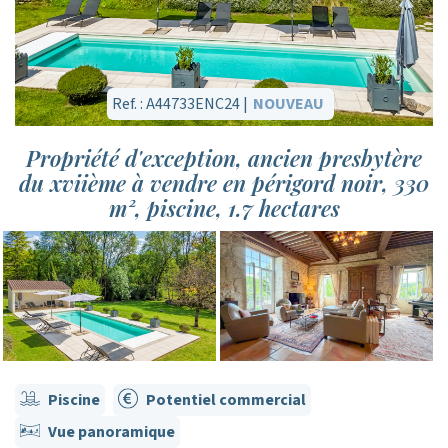
Ref. : A44733ENC24 |
NOUVEAU
Propriété d'exception, ancien presbytère
du xviième à vendre en périgord noir, 330
m², piscine, 1.7 hectares
Piscine
Potentiel commercial
Vue panoramique