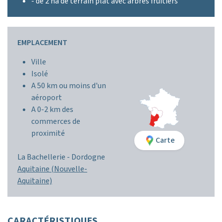
- de 2 ha de terrain plat avec arbres fruitiers
EMPLACEMENT
Ville
Isolé
A 50 km ou moins d'un
aéroport
A 0-2 km des
commerces de
proximité
Carte
La Bachellerie -
Dordogne
Aquitaine (Nouvelle-
Aquitaine)
CARACTÉRISTIQUES