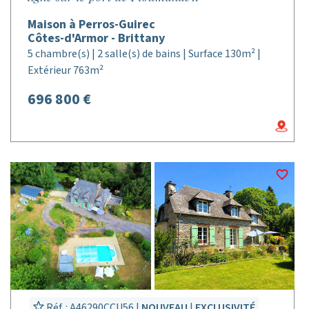
Maison à Perros-Guirec
Côtes-d'Armor - Brittany
5 chambre(s) | 2 salle(s) de bains | Surface 130m² |
Extérieur 763m²
696 800 €
Réf. : A46290CCU56 |
NOUVEAU
|
EXCLUSIVITÉ