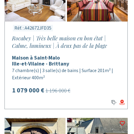
Réf. : A42672JFD35
Rocabey | Très belle maison en bon état |
Calme, lumineux | À deux pas de la plage
Maison à Saint-Malo
Ille-et-Vilaine - Brittany
7 chambre(s) | 3 salle(s) de bains | Surface 201m² |
Extérieur 400m²
1 079 000 €
1 196 000 €