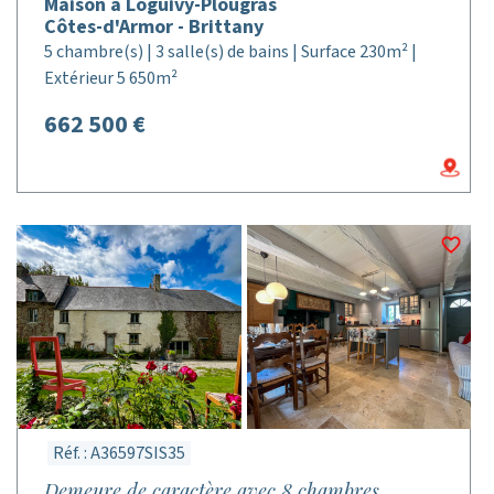
Maison à Loguivy-Plougras
Côtes-d'Armor - Brittany
5 chambre(s) | 3 salle(s) de bains | Surface 230m² |
Extérieur 5 650m²
662 500 €
Réf. : A36597SIS35
Demeure de caractère avec 8 chambres,