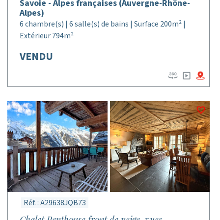
Savoie - Alpes françaises (Auvergne-Rhône-
Alpes)
6 chambre(s) | 6 salle(s) de bains | Surface 200m² |
Extérieur 794m²
VENDU
Réf. : A29638JQB73
Chalet Penthouse front de neige, vues