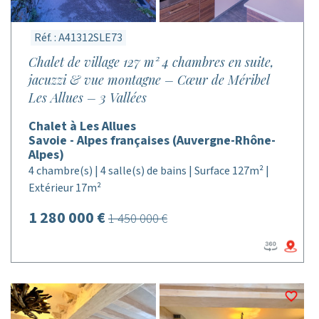
Réf. : A41312SLE73
Chalet de village 127 m² 4 chambres en suite,
jacuzzi & vue montagne – Cœur de Méribel
Les Allues – 3 Vallées
Chalet à Les Allues
Savoie - Alpes françaises (Auvergne-Rhône-
Alpes)
4 chambre(s) | 4 salle(s) de bains | Surface 127m² |
Extérieur 17m²
1 280 000 €
1 450 000 €