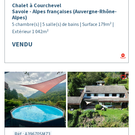
Chalet à Courchevel
Savoie - Alpes françaises (Auvergne-Rhône-
Alpes)
5 chambre(s) | 5 salle(s) de bains | Surface 179m² |
Extérieur 1 042m²
VENDU
Réf. : A39670SM73