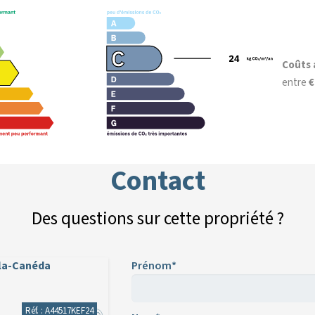
Coûts 
entre
Contact
Des questions sur cette propriété ?
-la-Canéda
Prénom*
Réf. : A44517KEF24