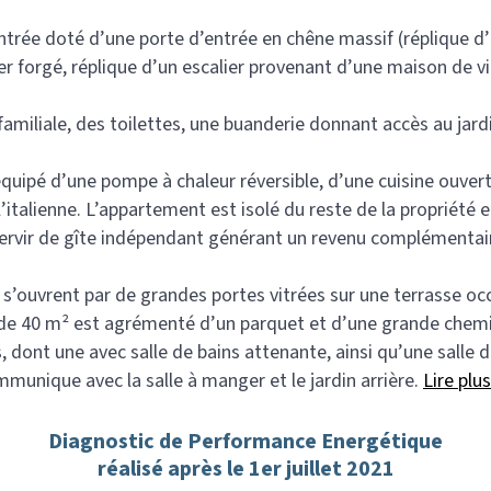
trée doté d’une porte d’entrée en chêne massif (réplique d’u
r forgé, réplique d’un escalier provenant d’une maison de vil
amiliale, des toilettes, une buanderie donnant accès au jard
pé d’une pompe à chaleur réversible, d’une cuisine ouverte
’italienne. L’appartement est isolé du reste de la propriété e
 servir de gîte indépendant générant un revenu complémentai
e s’ouvrent par de grandes portes vitrées sur une terrasse oc
 de 40 m² est agrémenté d’un parquet et d’une grande chemin
 dont une avec salle de bains attenante, ainsi qu’une salle 
munique avec la salle à manger et le jardin arrière.
Lire plus
Diagnostic de Performance Energétique
réalisé après le 1er juillet 2021