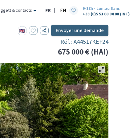
9-18h - Lun.au Sam.
FR
|
EN
eggett & contacts
+33 (0)5 53 60 84 88 (INT)
Envoyer une demande
Réf. : A44517KEF24
675 000 € (HAI)