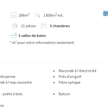
2
2
269m
1 858m
ext.
11 pièces
5 chambres
5 salles de bains
* m² pour votre information seulement
Raccordé à l'électricité
itoyenne
Près d'un golf
dé à l'eau courante
Fibre optique
 - poêle à bois
Balcon
sse