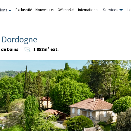
Services
L
Exclusivité
Nouveautés
Off market
International
ions
, Dordogne
s de bains
1 858m² ext.