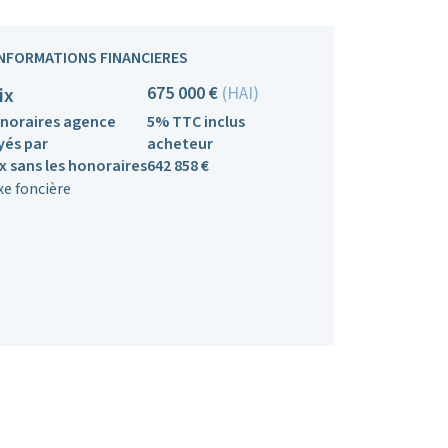
INFORMATIONS FINANCIERES
675 000 €
(HAI)
ix
noraires agence
5% TTC inclus
yés par
acheteur
ix sans les honoraires
642 858 €
xe foncière