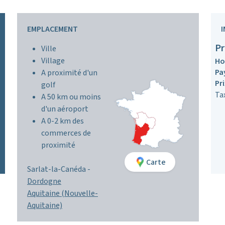
EMPLACEMENT
Pr
Ville
Village
Ho
Pa
A proximité d'un
Pr
golf
Ta
A 50 km ou moins
d'un aéroport
A 0-2 km des
commerces de
proximité
Carte
Sarlat-la-Canéda -
Dordogne
Aquitaine (Nouvelle-
Aquitaine)