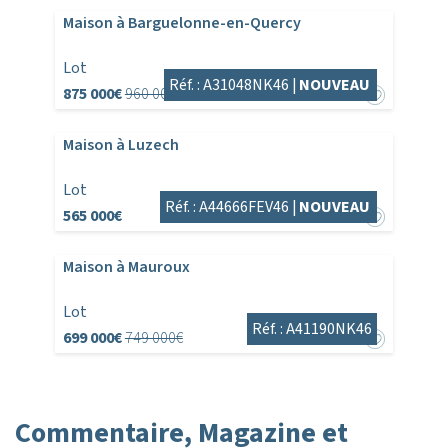
Maison à Barguelonne-en-Quercy
Lot
Réf. : A31048NK46 |
NOUVEAU
875 000€
960 000€
Maison à Luzech
Lot
Réf. : A44666FEV46 |
NOUVEAU
565 000€
Maison à Mauroux
Lot
Réf. : A41190NK46
699 000€
749 000€
Commentaire, Magazine et