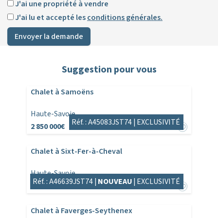
J'ai une propriété à vendre
J'ai lu et accepté les
conditions générales.
Envoyer la demande
Suggestion pour vous
Chalet à Samoëns
Haute-Savoie
Réf. : A45083JST74 |
EXCLUSIVITÉ
2 850 000€
Chalet à Sixt-Fer-à-Cheval
Haute-Savoie
Réf. : A46639JST74 |
NOUVEAU
|
EXCLUSIVITÉ
997 500€
Chalet à Faverges-Seythenex