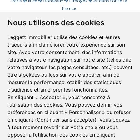
Paris ✤ Nice ✤ Bordeaux ✤ Limoges ✤ et dans toute la
France
Nous utilisons des cookies
S’abonner à la lettre d’informations
Leggett Immobilier utilise des cookies et autres
traceurs afin d’améliorer votre expérience sur son
Prénom*
Nom*
site. Avec votre consentement, des informations
relatives à votre navigation sur notre site (telles que
votre navigateur, les pages consultées, etc.) peuvent
E-mail*
être stockées ou lues sur votre appareil afin de
mesurer la performance, établir des statistiques
d’audience et améliorer les fonctionnalités.
J’accepte de recevoir alertes et lettres d’informations
En cliquant « Accepter », vous consentez à
l’utilisation des cookies. Vous pouvez définir vos
S'inscrire
préférences en cliquant « Personnaliser » ou refuser
en cliquant (
Continuer sans accepter
). Vous pouvez
à tout moment revenir sur votre choix ou vous
opposer à l’utilisation des cookies en cliquant
© Copyright 2025 Leggett Immobilier -
mentions légales