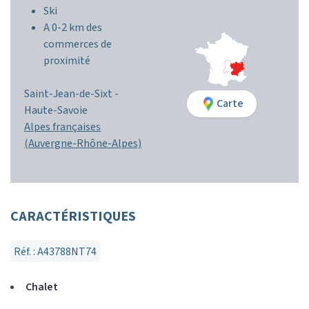
Ski
A 0-2 km des
commerces de
proximité
Saint-Jean-de-Sixt -
Carte
Haute-Savoie
Alpes françaises
(Auvergne-Rhône-Alpes)
CARACTÉRISTIQUES
Réf. : A43788NT74
Chalet