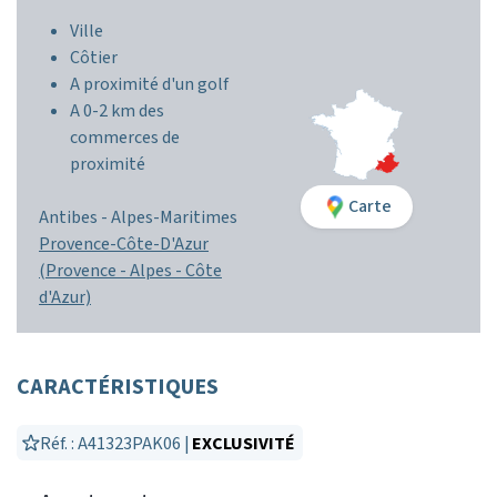
Ville
Côtier
A proximité d'un golf
A 0-2 km des
commerces de
proximité
Carte
Antibes -
Alpes-Maritimes
Provence-Côte-D'Azur
(Provence - Alpes - Côte
d'Azur)
CARACTÉRISTIQUES
Réf. : A41323PAK06 |
EXCLUSIVITÉ