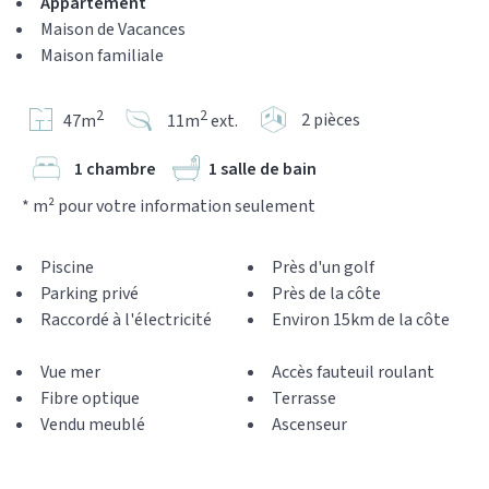
Appartement
Maison de Vacances
Maison familiale
2
2
2 pièces
47m
11m
ext.
1 chambre
1 salle de bain
* m² pour votre information seulement
Piscine
Près d'un golf
Parking privé
Près de la côte
Raccordé à l'électricité
Environ 15km de la côte
Vue mer
Accès fauteuil roulant
Fibre optique
Terrasse
Vendu meublé
Ascenseur