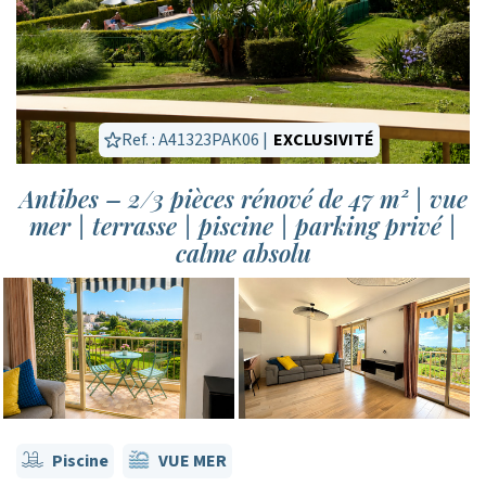
Ref. : A41323PAK06 |
EXCLUSIVITÉ
Antibes – 2/3 pièces rénové de 47 m² | vue
mer | terrasse | piscine | parking privé |
calme absolu
Piscine
VUE MER