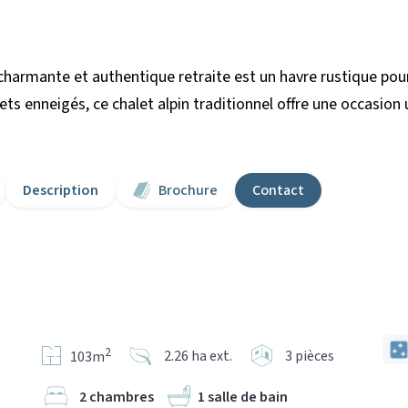
harmante et authentique retraite est un havre rustique pour
ts enneigés, ce chalet alpin traditionnel offre une occasi
Description
Brochure
Contact
2
2.26 ha ext.
3 pièces
103m
2 chambres
1 salle de bain