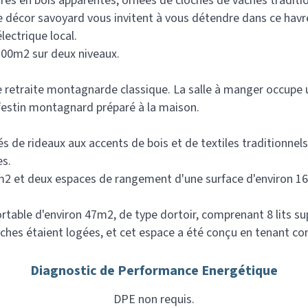
utres en bois apparentes, ornées de cloches de vaches traditi
 le décor savoyard vous invitent à vous détendre dans ce hav
ectrique local.
 100m2 sur deux niveaux.
 retraite montagnarde classique. La salle à manger occupe un
 festin montagnard préparé à la maison.
s de rideaux aux accents de bois et de textiles traditionnels
es.
3m2 et deux espaces de rangement d'une surface d'environ 1
table d'environ 47m2, de type dortoir, comprenant 8 lits sup
vaches étaient logées, et cet espace a été conçu en tenant 
Diagnostic de Performance Energétique
DPE non requis.