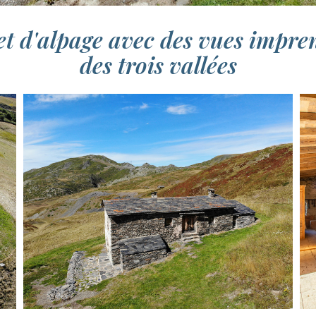
et d'alpage avec des vues impre
des trois vallées