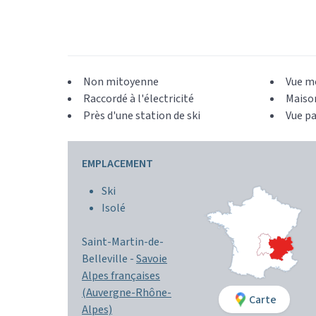
Non mitoyenne
Vue m
Raccordé à l'électricité
Maison
Près d'une station de ski
Vue p
EMPLACEMENT
Ski
Isolé
Saint-Martin-de-
Belleville -
Savoie
Alpes françaises
(Auvergne-Rhône-
Carte
Alpes)