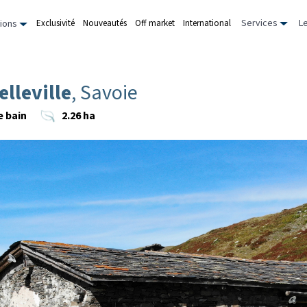
Services
L
Exclusivité
Nouveautés
Off market
International
ions
lleville
, Savoie
e bain
2.26 ha