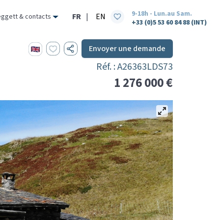
9-18h - Lun.au Sam.
FR
|
EN
eggett & contacts
+33 (0)5 53 60 84 88 (INT)
Envoyer une demande
Réf. : A26363LDS73
1 276 000 €