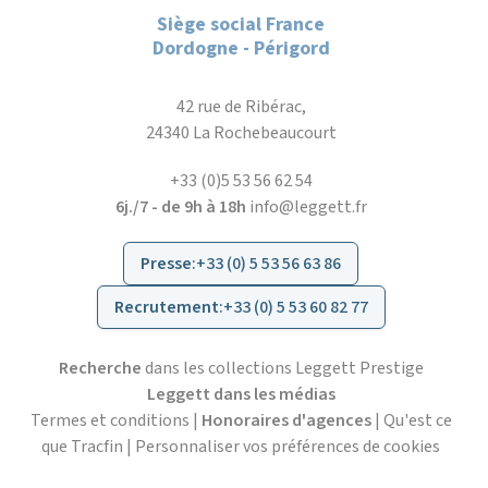
Siège social France
Dordogne - Périgord
42 rue de Ribérac,
24340 La Rochebeaucourt
+33 (0)5 53 56 62 54
6j./7 - de 9h à 18h
info@leggett.fr
Presse
:
+33 (0) 5 53 56 63 86
Recrutement
:
+33 (0) 5 53 60 82 77
Recherche
dans les collections Leggett Prestige
Leggett dans les médias
Termes et conditions
|
Honoraires d'agences
|
Qu'est ce
que Tracfin
|
Personnaliser vos préférences de cookies