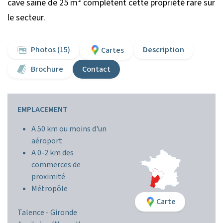
cave saine de 25 m² complètent cette propriété rare sur
le secteur.
Photos (15)
Description
Cartes
Brochure
Contact
EMPLACEMENT
A 50 km ou moins d'un
aéroport
A 0-2 km des
commerces de
proximité
Métropôle
Carte
Talence -
Gironde