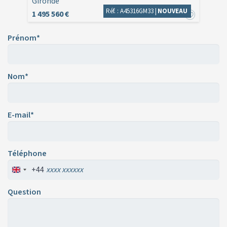
Gironde
Réf. : A45316GM33 |
NOUVEAU
1 495 560 €
Prénom*
Nom*
E-mail*
Téléphone
+44
Question