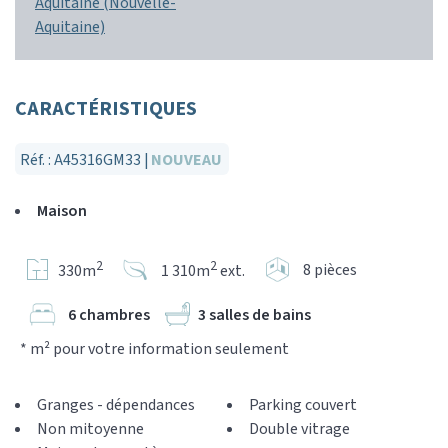
Aquitaine (Nouvelle-
Aquitaine)
CARACTÉRISTIQUES
Réf. : A45316GM33 |
NOUVEAU
Maison
2
2
8 pièces
330m
1 310m
ext.
6 chambres
3 salles de bains
* m² pour votre information seulement
Granges - dépendances
Parking couvert
Non mitoyenne
Double vitrage