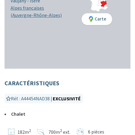
Vaujany -
Isère
Alpes françaises
(Auvergne-Rhône-Alpes)
Carte
CARACTÉRISTIQUES
Réf. : A44454NAD38 |
EXCLUSIVITÉ
Chalet
2
2
6 pièces
182m
700m
ext.