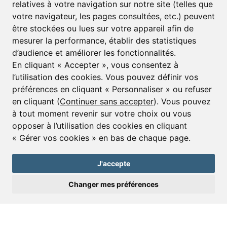
relatives à votre navigation sur notre site (telles que
votre navigateur, les pages consultées, etc.) peuvent
E-mail*
être stockées ou lues sur votre appareil afin de
mesurer la performance, établir des statistiques
d’audience et améliorer les fonctionnalités.
J’accepte de recevoir alertes et lettres d’informations
En cliquant « Accepter », vous consentez à
l’utilisation des cookies. Vous pouvez définir vos
S'inscrire
préférences en cliquant « Personnaliser » ou refuser
en cliquant (
Continuer sans accepter
). Vous pouvez
à tout moment revenir sur votre choix ou vous
opposer à l’utilisation des cookies en cliquant
© Copyright 2025 Leggett Immobilier -
mentions légales
« Gérer vos cookies » en bas de chaque page.
Transactions sur Immeubles et Fonds de Commerce S.A.R.L au Capital
Social de 250 000€ RCS Périgueux : 434 086 930. N° de TVA FR 09434086930
Selon la loi du 2 janvier 1970. Carte professionnelle CPI 2401 2018 000 027
J'accepte
208 délivrée par la CCI de la Dordogne. Adhérent N° 23 420 G à la Caisse
de Garantie Galian : 89 rue de la Boétie 75008 Paris
Changer mes préférences
Envoyer une demande