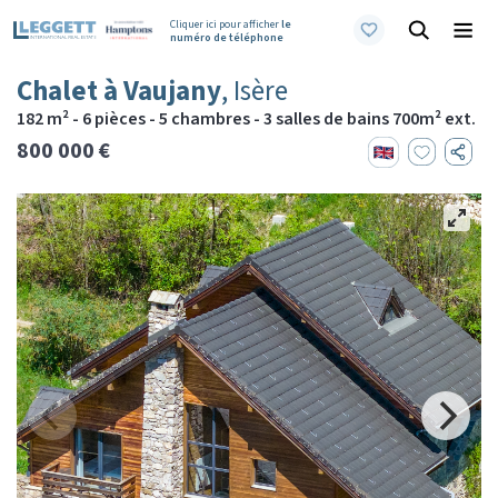
Cliquer ici pour afficher
le
numéro de téléphone
Chalet à Vaujany
, Isère
182 m² - 6 pièces - 5 chambres - 3 salles de bains 700m² ext.
800 000 €