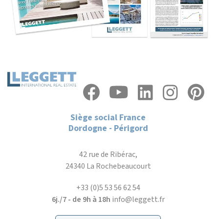
Siège social France
Dordogne - Périgord
42 rue de Ribérac,
24340 La Rochebeaucourt
+33 (0)5 53 56 62 54
6j./7 - de 9h à 18h
info@leggett.fr