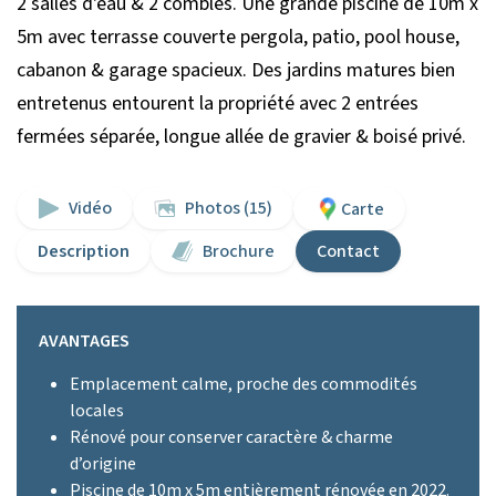
2 salles d'eau & 2 combles. Une grande piscine de 10m x
5m avec terrasse couverte pergola, patio, pool house,
cabanon & garage spacieux. Des jardins matures bien
entretenus entourent la propriété avec 2 entrées
fermées séparée, longue allée de gravier & boisé privé.
Vidéo
Photos (15)
Carte
Description
Brochure
Contact
AVANTAGES
Emplacement calme, proche des commodités
locales
Rénové pour conserver caractère & charme
d’origine
Piscine de 10m x 5m entièrement rénovée en 2022.