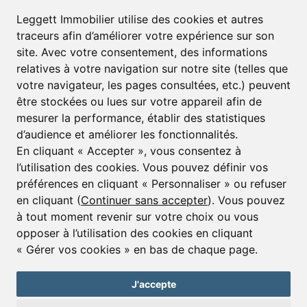
S’abonner à la lettre d’informations
Leggett Immobilier utilise des cookies et autres
traceurs afin d’améliorer votre expérience sur son
Prénom*
Nom*
site. Avec votre consentement, des informations
relatives à votre navigation sur notre site (telles que
votre navigateur, les pages consultées, etc.) peuvent
E-mail*
être stockées ou lues sur votre appareil afin de
mesurer la performance, établir des statistiques
d’audience et améliorer les fonctionnalités.
J’accepte de recevoir alertes et lettres d’informations
En cliquant « Accepter », vous consentez à
l’utilisation des cookies. Vous pouvez définir vos
S'inscrire
préférences en cliquant « Personnaliser » ou refuser
en cliquant (
Continuer sans accepter
). Vous pouvez
à tout moment revenir sur votre choix ou vous
opposer à l’utilisation des cookies en cliquant
© Copyright 2025 Leggett Immobilier -
mentions légales
« Gérer vos cookies » en bas de chaque page.
Transactions sur Immeubles et Fonds de Commerce S.A.R.L au Capital
Social de 250 000€ RCS Périgueux : 434 086 930. N° de TVA FR 09434086930
Selon la loi du 2 janvier 1970. Carte professionnelle CPI 2401 2018 000 027
J'accepte
208 délivrée par la CCI de la Dordogne. Adhérent N° 23 420 G à la Caisse
de Garantie Galian : 89 rue de la Boétie 75008 Paris