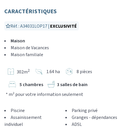
CARACTÉRISTIQUES
Réf. : A34031LOP17 |
EXCLUSIVITÉ
Maison
Maison de Vacances
Maison familiale
2
1.64 ha
8 pièces
302m
5 chambres
3 salles de bain
* m² pour votre information seulement
Piscine
Parking privé
Assainissement
Granges - dépendances
individuel
ADSL