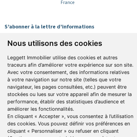
France
S’abonner à la lettre d’informations
Prénom*
Nom*
Nous utilisons des cookies
Leggett Immobilier utilise des cookies et autres
E-mail*
traceurs afin d’améliorer votre expérience sur son site.
Avec votre consentement, des informations relatives
à votre navigation sur notre site (telles que votre
J’accepte de recevoir alertes et lettres d’informations
navigateur, les pages consultées, etc.) peuvent être
stockées ou lues sur votre appareil afin de mesurer la
S'inscrire
performance, établir des statistiques d’audience et
améliorer les fonctionnalités.
En cliquant « Accepter », vous consentez à l’utilisation
des cookies. Vous pouvez définir vos préférences en
© Copyright 2025 Leggett Immobilier -
mentions légales
cliquant « Personnaliser » ou refuser en cliquant
Transactions sur Immeubles et Fonds de Commerce S.A.R.L au Capital