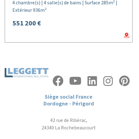
4 chambre(s) | 4 salle(s) de bains | Surface 285m² |
Extérieur 936m²
551 200 €
Siège social France
Dordogne - Périgord
42 rue de Ribérac,
24340 La Rochebeaucourt