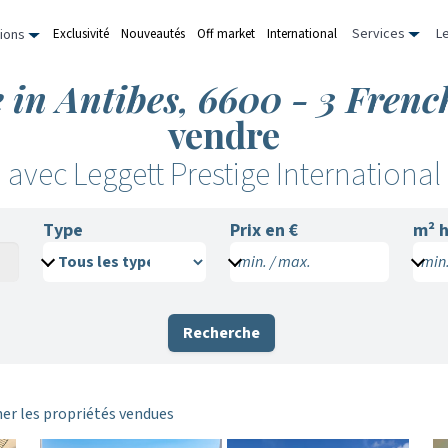
Services
L
Exclusivité
Nouveautés
Off market
International
ions
e in Antibes, 6600 - 3 Fren
vendre
avec Leggett Prestige International
Type
Prix en €
m²
h
min. / max.
min.
Recherche
er les propriétés vendues