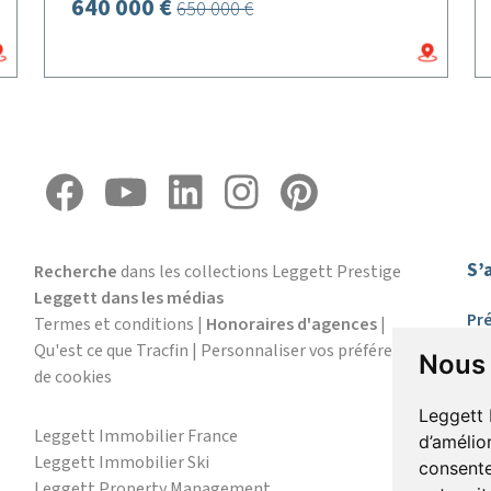
640 000 €
650 000 €
S’
Recherche
dans les collections Leggett Prestige
Leggett dans les médias
Pr
Termes et conditions
|
Honoraires d'agences
|
Qu'est ce que Tracfin
|
Personnaliser vos préférences
Nous 
de cookies
E-
Leggett 
Leggett Immobilier France
d’amélio
Leggett Immobilier Ski
consente
J
Leggett Property Management