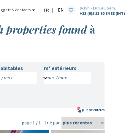
9-18h - Lun.au Sam.
FR
|
EN
eggett & contacts
+33 (0)5 53 60 84 88 (INT)
ch properties found
à
abitables
m² extérieurs
 / max.
min. / max.
plus de
critères
page
1 / 1
- trié par :