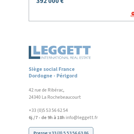
392 000 €
Siège social France
Dordogne - Périgord
42 rue de Ribérac,
24340 La Rochebeaucourt
+33 (0)5 53 56 62 54
6j./7 - de 9h à 18h
info@leggett.fr
Presse
:
+33 (0) 5 53 56 63 86