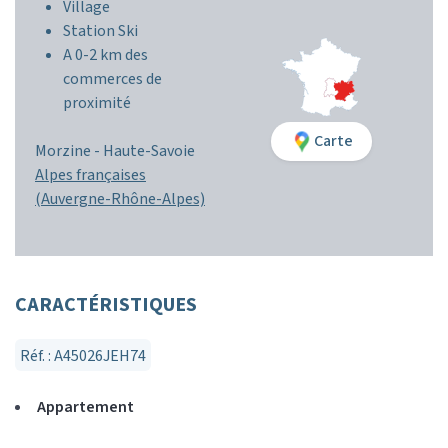
Village
Station Ski
A 0-2 km des
commerces de
proximité
Carte
Morzine -
Haute-Savoie
Alpes françaises
(Auvergne-Rhône-Alpes)
CARACTÉRISTIQUES
Réf. : A45026JEH74
Appartement