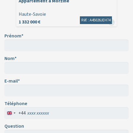
Appartement à Morzine
Haute-Savoie
Réf. : A45026JEH74
1 332 000 €
Prénom*
Nom*
E-mail*
Téléphone
+44
Question