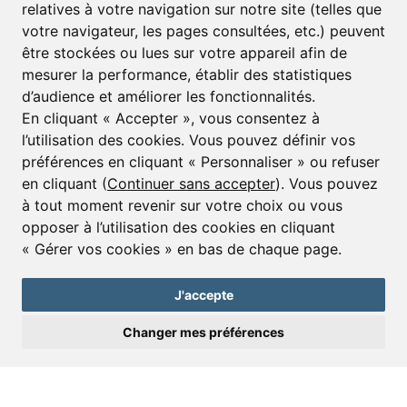
relatives à votre navigation sur notre site (telles que
votre navigateur, les pages consultées, etc.) peuvent
E-mail*
être stockées ou lues sur votre appareil afin de
mesurer la performance, établir des statistiques
d’audience et améliorer les fonctionnalités.
J’accepte de recevoir alertes et lettres d’informations
En cliquant « Accepter », vous consentez à
l’utilisation des cookies. Vous pouvez définir vos
S'inscrire
préférences en cliquant « Personnaliser » ou refuser
en cliquant (
Continuer sans accepter
). Vous pouvez
à tout moment revenir sur votre choix ou vous
opposer à l’utilisation des cookies en cliquant
© Copyright 2025 Leggett Immobilier -
mentions légales
« Gérer vos cookies » en bas de chaque page.
Transactions sur Immeubles et Fonds de Commerce S.A.R.L au Capital
Social de 250 000€ RCS Périgueux : 434 086 930. N° de TVA FR 09434086930
Selon la loi du 2 janvier 1970. Carte professionnelle CPI 2401 2018 000 027
J'accepte
208 délivrée par la CCI de la Dordogne. Adhérent N° 23 420 G à la Caisse
de Garantie Galian : 89 rue de la Boétie 75008 Paris
Changer mes préférences
Envoyer une demande