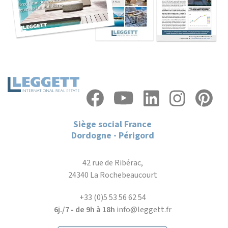
Siège social France
Dordogne - Périgord
42 rue de Ribérac,
24340 La Rochebeaucourt
+33 (0)5 53 56 62 54
6j./7 - de 9h à 18h
info@leggett.fr