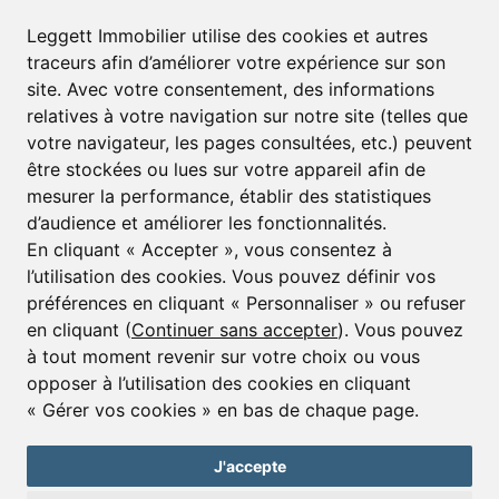
S’abonner à la lettre d’informations
Leggett Immobilier utilise des cookies et autres
traceurs afin d’améliorer votre expérience sur son
Prénom*
Nom*
site. Avec votre consentement, des informations
relatives à votre navigation sur notre site (telles que
votre navigateur, les pages consultées, etc.) peuvent
E-mail*
être stockées ou lues sur votre appareil afin de
mesurer la performance, établir des statistiques
d’audience et améliorer les fonctionnalités.
J’accepte de recevoir alertes et lettres d’informations
En cliquant « Accepter », vous consentez à
l’utilisation des cookies. Vous pouvez définir vos
S'inscrire
préférences en cliquant « Personnaliser » ou refuser
en cliquant (
Continuer sans accepter
). Vous pouvez
à tout moment revenir sur votre choix ou vous
opposer à l’utilisation des cookies en cliquant
© Copyright 2025 Leggett Immobilier -
mentions légales
« Gérer vos cookies » en bas de chaque page.
Transactions sur Immeubles et Fonds de Commerce S.A.R.L au Capital
Social de 250 000€ RCS Périgueux : 434 086 930. N° de TVA FR 09434086930
Selon la loi du 2 janvier 1970. Carte professionnelle CPI 2401 2018 000 027
J'accepte
208 délivrée par la CCI de la Dordogne. Adhérent N° 23 420 G à la Caisse
de Garantie Galian : 89 rue de la Boétie 75008 Paris