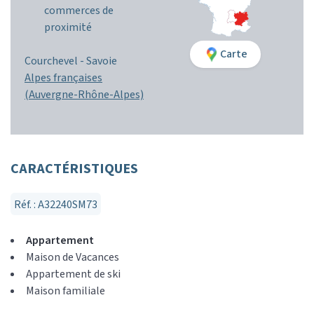
commerces de
proximité
Carte
Courchevel -
Savoie
Alpes françaises
(Auvergne-Rhône-Alpes)
CARACTÉRISTIQUES
Réf. : A32240SM73
Appartement
Maison de Vacances
Appartement de ski
Maison familiale