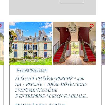
Réf. : A27637CEL64
ÉLÉGANT CHÂTEAU PERCHÉ + 4.16
HA + PISCINE + IDÉAL HÔTEL/B&B/
ÉVÉNEMENTS/SIÈGE
D'ENTREPRISE/MAISON FAMILIALE...