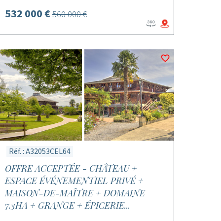
532 000 €
560 000 €
Réf. : A32053CEL64
OFFRE ACCEPTÉE - CHÂTEAU +
ESPACE ÉVÉNEMENTIEL PRIVÉ +
MAISON-DE-MAÎTRE + DOMAINE
7.3HA + GRANGE + ÉPICERIE...