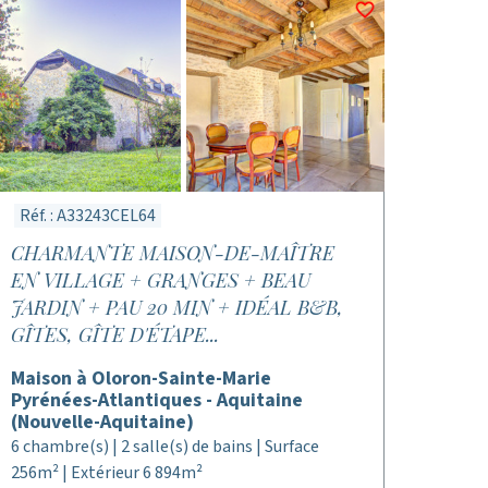
Réf. : A33243CEL64
CHARMANTE MAISON-DE-MAÎTRE
EN VILLAGE + GRANGES + BEAU
JARDIN + PAU 20 MIN + IDÉAL B&B,
GÎTES, GÎTE D'ÉTAPE...
Maison à Oloron-Sainte-Marie
Pyrénées-Atlantiques - Aquitaine
(Nouvelle-Aquitaine)
6 chambre(s) | 2 salle(s) de bains | Surface
256m² | Extérieur 6 894m²