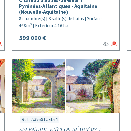
Chateau à Salies-de-Béarn
Pyrénées-Atlantiques - Aquitaine
(Nouvelle-Aquitaine)
8 chambre(s) | 8 salle(s) de bains | Surface
468m² | Extérieur 4.16 ha
599 000 €
Réf. : A39581CEL64
SPLENDIDE ENCLOS BÉARNAIS +