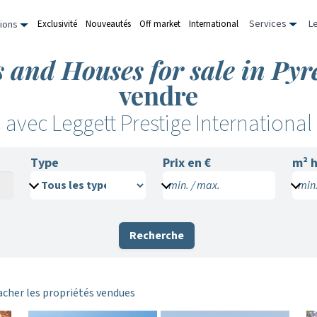
Services
L
Exclusivité
Nouveautés
Off market
International
ions
s and Houses for sale in Py
vendre
avec Leggett Prestige International
Type
Prix en €
m²
h
min. / max.
min.
Recherche
acher les propriétés vendues