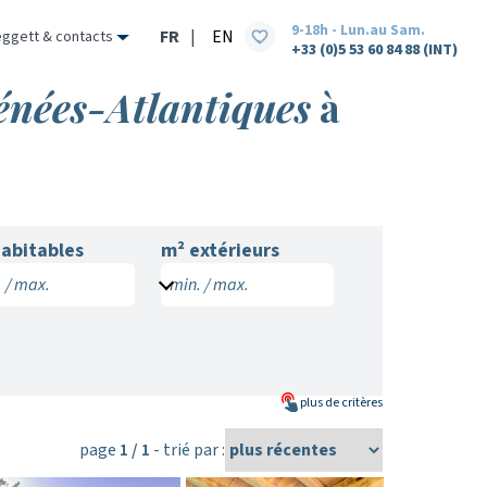
9-18h - Lun.au Sam.
FR
|
EN
eggett & contacts
+33 (0)5 53 60 84 88 (INT)
rénées-Atlantiques
à
abitables
m² extérieurs
 / max.
min. / max.
plus de
critères
page
1 / 1
- trié par :