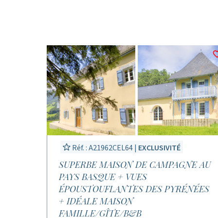
Réf. : A21962CEL64 |
EXCLUSIVITÉ
SUPERBE MAISON DE CAMPAGNE AU
PAYS BASQUE + VUES
ÉPOUSTOUFLANTES DES PYRÉNÉES
+ IDÉALE MAISON
FAMILLE/GÎTE/B&B