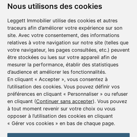
Nous utilisons des cookies
S’abonner à la lettre d’informations
Leggett Immobilier utilise des cookies et autres
traceurs afin d’améliorer votre expérience sur son
Prénom*
Nom*
site. Avec votre consentement, des informations
relatives à votre navigation sur notre site (telles que
votre navigateur, les pages consultées, etc.) peuvent
E-mail*
être stockées ou lues sur votre appareil afin de
mesurer la performance, établir des statistiques
d’audience et améliorer les fonctionnalités.
J’accepte de recevoir alertes et lettres d’informations
En cliquant « Accepter », vous consentez à
l’utilisation des cookies. Vous pouvez définir vos
S'inscrire
préférences en cliquant « Personnaliser » ou refuser
en cliquant (
Continuer sans accepter
). Vous pouvez
à tout moment revenir sur votre choix ou vous
opposer à l’utilisation des cookies en cliquant
© Copyright 2025 Leggett Immobilier -
mentions légales
« Gérer vos cookies » en bas de chaque page.
Transactions sur Immeubles et Fonds de Commerce S.A.R.L au Capital
Social de 250 000€ RCS Périgueux : 434 086 930. N° de TVA FR 09434086930
Selon la loi du 2 janvier 1970. Carte professionnelle CPI 2401 2018 000 027