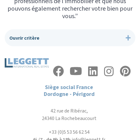
professionnels de l'immobilier et que nous
pouvons également rechercher votre bien pour
vous.”
Ouvrir critère
Siège social France
Dordogne - Périgord
42 rue de Ribérac,
24340 La Rochebeaucourt
+33 (0)5 53 56 62 54
6j./7 - de 9h à 18h
info@leggett.fr