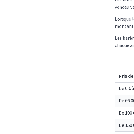
Les honor
vendeur, 
Lorsque l
montant 
Les barèm
chaque a
Prix de
De 0 € à
De 66 0
De 100 
De 150 