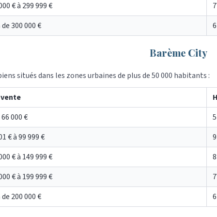
000 € à 299 999 €
7
 de 300 000 €
6
Barème City
biens situés dans les zones urbaines de plus de 50 000 habitants :
 vente
H
 66 000 €
5
01 € à 99 999 €
9
000 € à 149 999 €
8
000 € à 199 999 €
7
 de 200 000 €
6