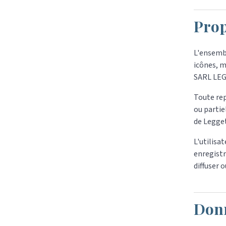
Prop
L'ensemb
icônes, m
SARL LEG
Toute rep
ou partie
de Legget
L'utilisa
enregistr
diffuser 
Donn