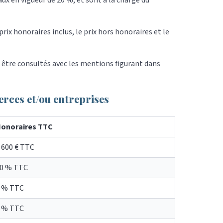
x en vigueur de 20 %, et sont à la charge du
rix honoraires inclus, le prix hors honoraires et le
être consultés avec les mentions figurant dans
rces et/ou entreprises
onoraires TTC
 600 € TTC
0 % TTC
 % TTC
 % TTC