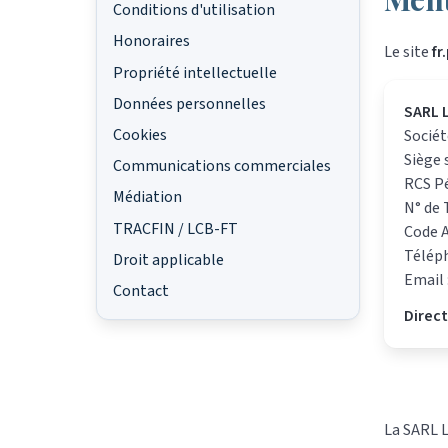
Conditions d'utilisation
Honoraires
Le site
fr
Propriété intellectuelle
Données personnelles
SARL 
Cookies
Sociét
Siège 
Communications commerciales
RCS Pé
Médiation
N° de 
TRACFIN / LCB-FT
Code A
Télép
Droit applicable
Email 
Contact
Direct
La SARL L