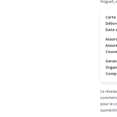
Hoguet, e
Carte 
Délivr
Date d
Assura
Assure
Couve
Garant
Organ
Compt
Le résea
commercia
pour le c
susmenti