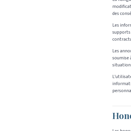
modificat
des consé
Les infor
supports 
contractu
Les annon
soumise à
situation
L'utilisa
informati
personnal
Hono