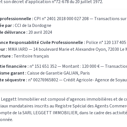
t son décret d'application n°72-678 du 20 juillet 1972.
professionnelle :
CPI n° 2401 2018 000 027 208 — Transactions s
ée par :
CCI de la Dordogne
e délivrance :
20 avril 2024
nce Responsabilité Civile Professionnelle :
Police n° 120 137 405
ur :
MMA IARD — 14 boulevard Marie et Alexandre Oyon, 72030 Le 
rture :
Territoire français
ie financière :
n° 151 651 352 — Montant : 120 000 € — Transactio
isme garant :
Caisse de Garantie GALIAN, Paris
e séquestre :
n° 00276965802 — Crédit Agricole- Agence de Soyaux
u Leggett Immobilier est composé d'agences immobilières et de 
ux mandataires inscrits au Registre Spécial des Agents Commerci
ompte de la SARL LEGGETT IMMOBILIER, dans le cadre des activités
onnée.