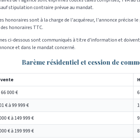
aires de l'agence sont exprimés toutes taxes comprises, TVA au tau
sauf stipulation contraire prévue au mandat.
es honoraires sont à la charge de l'acquéreur, l'annonce précise le p
des honoraires TTC.
es ci-dessous sont communiqués à titre d'information et doivent 
nnonce et dans le mandat concerné.
Barème résidentiel et cession de comme
 vente
H
 66 000 €
6
01 € à 99 999 €
1
000 € à 149 999 €
9
000 € à 199 999 €
8