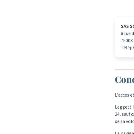
SAS S
8 rue d
75008 
Télép
Cond
L'accès e
Leggett I
24, sauf
de sa vol
La naviga