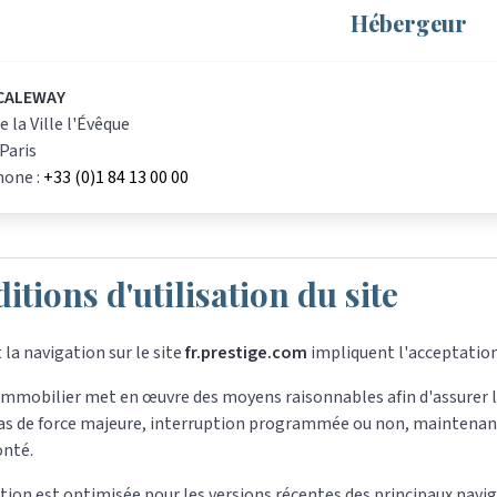
Hébergeur
CALEWAY
e la Ville l'Évêque
Paris
hone :
+33 (0)1 84 13 00 00
itions d'utilisation du site
t la navigation sur le site
fr.prestige.com
impliquent l'acceptation
mmobilier met en œuvre des moyens raisonnables afin d'assurer l'acc
 cas de force majeure, interruption programmée ou non, maintena
onté.
tion est optimisée pour les versions récentes des principaux naviga