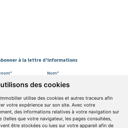
abonner à la lettre d’informations
énom*
Nom*
utilisons des cookies
mail*
Immobilier utilise des cookies et autres traceurs afin
rer votre expérience sur son site. Avec votre
ment, des informations relatives à votre navigation sur
’accepte de recevoir alertes et lettres
te (telles que votre navigateur, les pages consultées,
informations
uvent être stockées ou lues sur votre appareil afin de