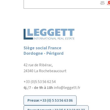
Siège social France
Dordogne - Périgord
42 rue de Ribérac,
24340 La Rochebeaucourt
+33 (0)5 53 56 62 54
6j./7 - de 9h à 18h
info@leggett.fr
Presse
:
+33 (0) 5 53 56 63 86