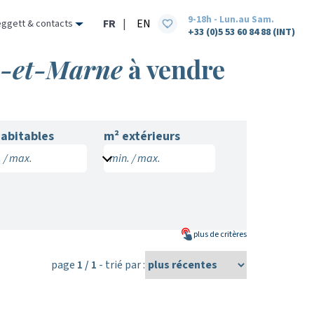
9-18h - Lun.au Sam.
FR
|
EN
eggett & contacts
+33 (0)5 53 60 84 88 (INT)
ne-et-Marne
à vendre
abitables
m² extérieurs
 / max.
min. / max.
plus de
critères
page
1 / 1
- trié par :