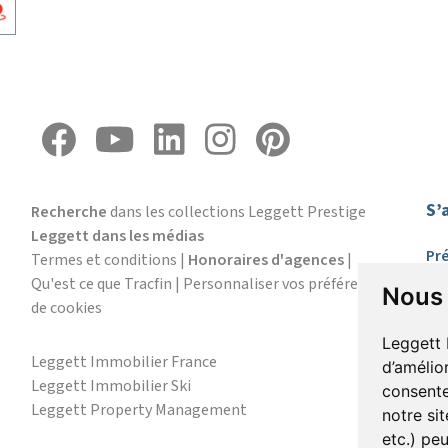
S’
Recherche
dans les collections Leggett Prestige
Leggett dans les médias
Pr
Termes et conditions
|
Honoraires d'agences
|
Qu'est ce que Tracfin
|
Personnaliser vos préférences
Nous 
de cookies
E-
Leggett 
Leggett Immobilier France
d’amélio
Leggett Immobilier Ski
consente
J
Leggett Property Management
notre si
d’
etc.) pe