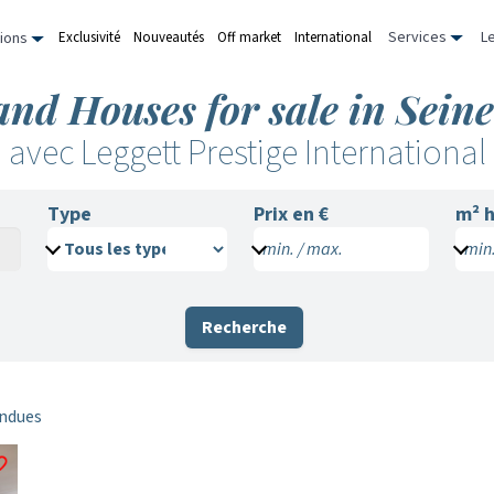
Services
L
Exclusivité
Nouveautés
Off market
International
ions
 and Houses for sale in Sei
avec Leggett Prestige International
Type
Prix en €
m²
h
min. / max.
min.
Recherche
endues