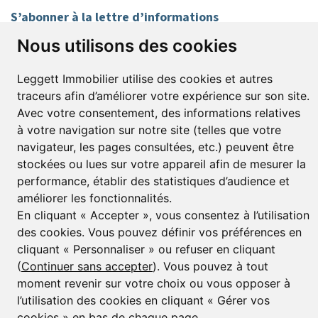
S’abonner à la lettre d’informations
Nous utilisons des cookies
Prénom*
Nom*
Leggett Immobilier utilise des cookies et autres
traceurs afin d’améliorer votre expérience sur son site.
E-mail*
Avec votre consentement, des informations relatives
à votre navigation sur notre site (telles que votre
navigateur, les pages consultées, etc.) peuvent être
J’accepte de recevoir alertes et lettres d’informations
stockées ou lues sur votre appareil afin de mesurer la
performance, établir des statistiques d’audience et
S'inscrire
améliorer les fonctionnalités.
En cliquant « Accepter », vous consentez à l’utilisation
des cookies. Vous pouvez définir vos préférences en
cliquant « Personnaliser » ou refuser en cliquant
© Copyright 2025 Leggett Immobilier -
mentions légales
(
Continuer sans accepter
). Vous pouvez à tout
Transactions sur Immeubles et Fonds de Commerce S.A.R.L au Capital
Social de 250 000€ RCS Périgueux : 434 086 930. N° de TVA FR 09434086930
moment revenir sur votre choix ou vous opposer à
Selon la loi du 2 janvier 1970. Carte professionnelle CPI 2401 2018 000 027
l’utilisation des cookies en cliquant « Gérer vos
208 délivrée par la CCI de la Dordogne. Adhérent N° 23 420 G à la Caisse
cookies » en bas de chaque page.