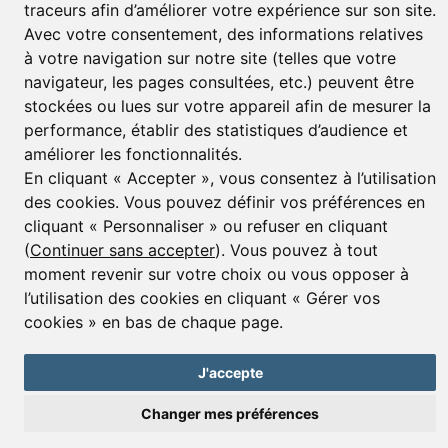
traceurs afin d’améliorer votre expérience sur son site.
E-mail*
Avec votre consentement, des informations relatives
à votre navigation sur notre site (telles que votre
navigateur, les pages consultées, etc.) peuvent être
stockées ou lues sur votre appareil afin de mesurer la
J’accepte de recevoir alertes et lettres d’informations
performance, établir des statistiques d’audience et
S'inscrire
améliorer les fonctionnalités.
En cliquant « Accepter », vous consentez à l’utilisation
des cookies. Vous pouvez définir vos préférences en
cliquant « Personnaliser » ou refuser en cliquant
© Copyright 2025 Leggett Immobilier -
mentions légales
(
Continuer sans accepter
). Vous pouvez à tout
Transactions sur Immeubles et Fonds de Commerce S.A.R.L au Capital
moment revenir sur votre choix ou vous opposer à
Social de 250 000€ RCS Périgueux : 434 086 930. N° de TVA FR 09434086930
l’utilisation des cookies en cliquant « Gérer vos
Selon la loi du 2 janvier 1970. Carte professionnelle CPI 2401 2018 000 027
cookies » en bas de chaque page.
208 délivrée par la CCI de la Dordogne. Adhérent N° 23 420 G à la Caisse
de Garantie Galian : 89 rue de la Boétie 75008 Paris
J'accepte
Changer mes préférences